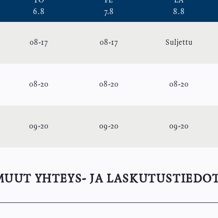
TO
PE
LA
6.8
7.8
8.8
08
-
17
08
-
17
Suljettu
08
-
20
08
-
20
08
-
20
09
-
20
09
-
20
09
-
20
MUUT YHTEYS- JA LASKUTUSTIEDOT