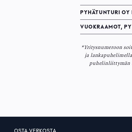
PYHÄTUNTURI OY
VUOKRAAMOT, PY
*Yritysnumeroon soi
ja lankapuhelimella
puhelinliittymän 
OSTA VERKOSTA