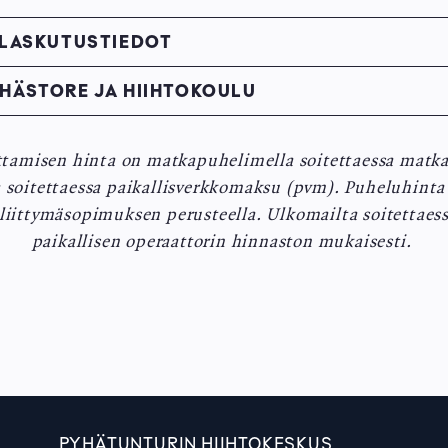
 LASKUTUSTIEDOT
HÄSTORE JA HIIHTOKOULU
ttamisen hinta on matkapuhelimella soitettaessa ma
 soitettaessa paikallisverkkomaksu (pvm). Puheluhinta
liittymäsopimuksen perusteella. Ulkomailta soitettaes
paikallisen operaattorin hinnaston mukaisesti.
PYHÄTUNTURIN HIIHTOKESKUS