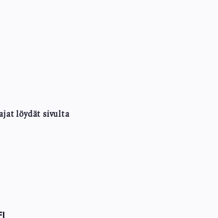
jat löydät sivulta
I