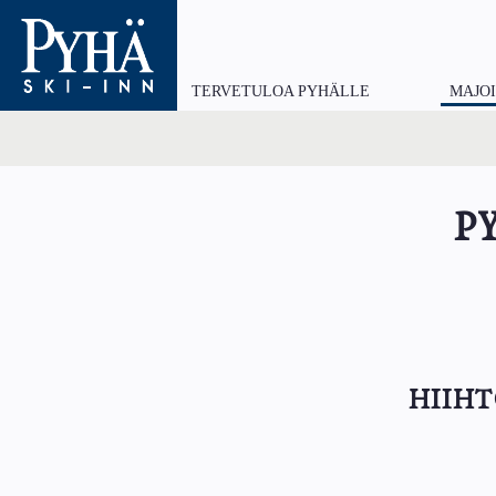
Hyppää
pääsisältöön
TERVETULOA PYHÄLLE
MAJO
Main
navigation
P
HIIH