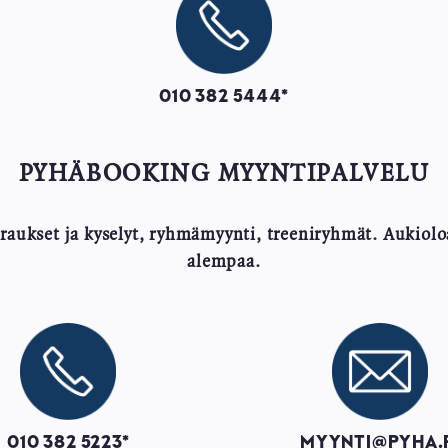
010 382 5444*
PYHÄBOOKING MYYNTIPALVELU
aukset ja kyselyt, ryhmämyynti, treeniryhmät. Aukioloa
alempaa.
Image
Image
010 382 5223*
MYYNTI@PYHA.F