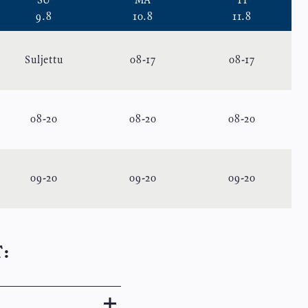
SU
MA
TI
9.8
10.8
11.8
Suljettu
08
-
17
08
-
17
08
-
20
08
-
20
08
-
20
09
-
20
09
-
20
09
-
20
: