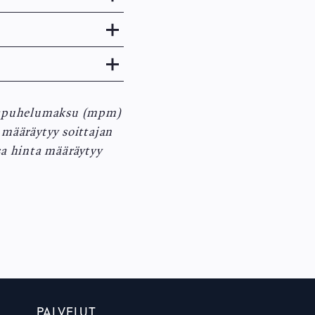
tkapuhelumaksu (mpm)
 määräytyy soittajan
sa hinta määräytyy
PALVELUT