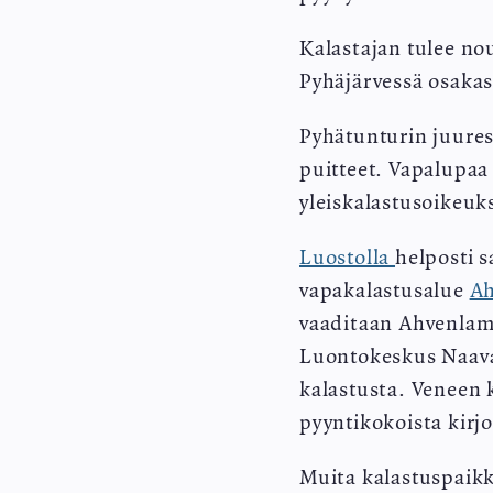
Kalastajan tulee n
Pyhäjärvessä osaka
Pyhätunturin juuress
puitteet. Vapalupa
yleiskalastusoikeuks
Luostolla
helposti 
vapakalastusalue
Ah
vaaditaan Ahvenlam
Luontokeskus Naava
kalastusta. Veneen 
pyyntikokoista kirj
Muita kalastuspaikk