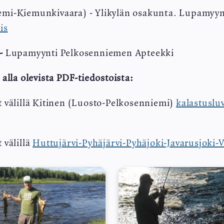
mi-Kiemunkivaara) - Ylikylän osakunta. Lupamyynti
is
 -
Lupamyynti Pelkosenniemen Apteekki
 alla olevista PDF-tiedostoista:
t välillä Kitinen (Luosto-Pelkosenniemi)
kalastuslu
 välillä
Huttujärvi-Pyhäjärvi-Pyhäjoki-Javarusjoki-