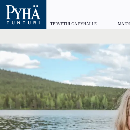
Hyppää
pääsisältöön
TERVETULOA PYHÄLLE
MAJO
Main
navigation