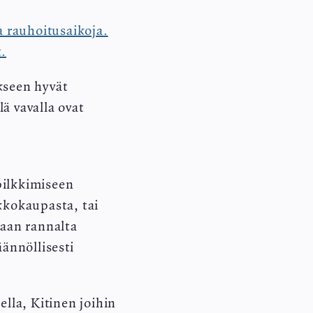
a rauhoitusaikoja.
t.
ukseen hyvät
ä vavalla ovat
pilkkimiseen
kkokaupasta, tai
aan rannalta
ännöllisesti
lla, Kitinen joihin