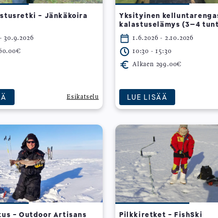
stusretki - Jänkäkoira
Yksityinen kelluntarenga
kalastuselämys (3–4 tunt
- 30.9.2026
1.6.2026 - 2.10.2026
60.00€
10:30 - 15:30
Alkaen 299.00€
ÄÄ
LUE LISÄÄ
Esikatselu
tus - Outdoor Artisans
Pilkkiretket - FishSki