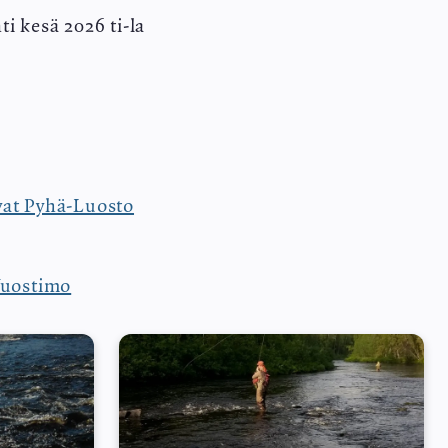
 kesä 2026 ti-la
vat Pyhä-Luosto
Vuostimo