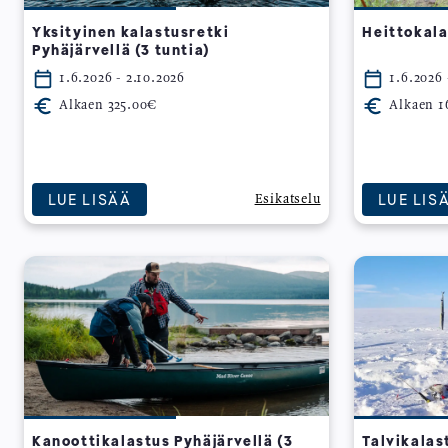
Yksityinen kalastusretki
Heittokala
Pyhäjärvellä (3 tuntia)
1.6.2026 - 2.10.2026
1.6.2026 
Alkaen 325.00€
Alkaen 1
LUE LISÄÄ
LUE LIS
Esikatselu
Kanoottikalastus Pyhäjärvellä (3
Talvikalas