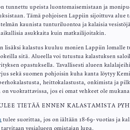
n tunnettu upeista luontomaisemistaan ja monipuoli
ksistaan. Tämä pohjoisen Lappiin sijoittuva alue t
telmän kaunista tunturiluontoa ja kalaisia vesistöjä
aikallisia asukkaita kuin matkailijoitakin.
en lisäksi kalastus kuuluu monien Lappiin lomalle t
okeilla sitä. Alueella voi tutustua kalastuksen saloi
ityksen opastuksella. Tavallisesti alueen kalalajei
rjus sekä suomen pohjoisin kuha kanta löytyy Kemij
perhokalastusta, heittokalastusta, onkimista ja pil
n on vuokrattavissa, jos ei omat vehkeet ole mukana
ULEE TIETÄÄ ENNEN KALASTAMISTA PY
u
tulee suorittaa, jos on iältään 18-69- vuotias ja kal
 tarvitaan vesialueen omistajan lupa.