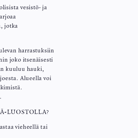
sista vesistö- ja
arjoaa
, jotka
ulevan harrastuksiin
hin joko itsenäisesti
hin kuuluu hauki,
oesta. Alueella voi
kkimistä.
.
HÄ-LUOSTOLLA?
astaa vieheellä tai