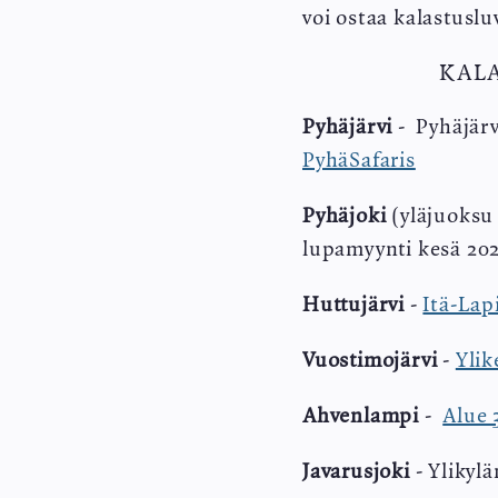
voi ostaa kalastuslu
KAL
Pyhäjärvi
- Pyhäjär
PyhäSafaris
Pyhäjoki
(yläjuoksu
lupamyynti kesä 202
Huttujärvi
-
Itä-Lap
Vuostimojärvi
-
Ylik
Ahvenlampi
-
Alue 
Javarusjoki
- Ylikyl