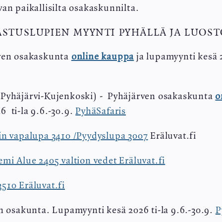
van paikallisilta osakaskunnilta.
ASTUSLUPIEN MYYNTI PYHÄLLÄ JA LUOST
ven osakaskunta
online kauppa
ja lupamyynti kesä 2
 Pyhäjärvi-Kujenkoski) - Pyhäjärven osakaskunta
o
6 ti-la 9.6.-30.9.
PyhäSafaris
in vapalupa 3410 /Pyydyslupa 3007
Eräluvat.fi
emi Alue 2405 valtion vedet Eräluvat.fi
3510 Eräluvat.fi
än osakunta. Lupamyynti kesä 2026 ti-la 9.6.-30.9.
P