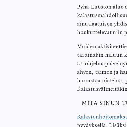
Pyhä-Luoston alue o
kalastusmahdollisuu
ainutlaatuisen yhdis
houkuttelevat niin p
Muiden aktiviteetti
tai ainakin haluun k
tai ohjelmapalveluyr
ahven, taimen ja ha
harrastaa uistelua, 
Kalastusvälineitäki
MITÄ SINUN T
Kalastonhoitomaks
pyydyksellä. Lisäksi