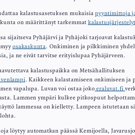
oudattaa kalastusasetuksen mukaisia
pyyntimittoja j
skunta on määrittänyt tarkemmat
kalastusjärjestely
a sijaitseva Pyhäjärvi ja Pyhäjoki tarjoavat kalast
a myy
osakaskunta
. Onkiminen ja pilkkiminen yhdell
ia, ja ne eivät tarvitse erityislupaa Pyhäjärveen.
saavutettava kalastuspaikka on Metsähallituksen
venlampi
. Kaikkeen kalastamiseen onkimiseen ja 
men vapalupa. Luvan voi ostaa joko
eraluvat.fi
ver
sta. Lammen ympäri kulkee pitkospuut helpottam
käyttö lammessa on kielletty. Lampeen istutetaan sä
olohta.
oja löytyy automatkan päässä Kemijoella, Javarusjoe