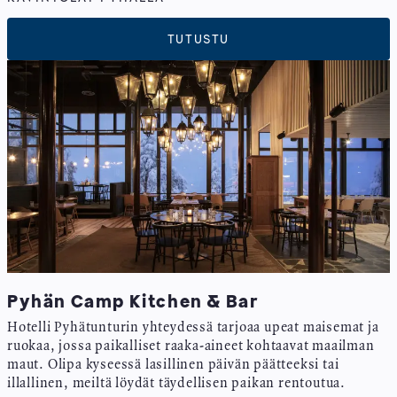
TUTUSTU
Pyhän Camp Kitchen & Bar
Hotelli Pyhätunturin yhteydessä tarjoaa upeat maisemat ja
ruokaa, jossa paikalliset raaka-aineet kohtaavat maailman
maut. Olipa kyseessä lasillinen päivän päätteeksi tai
illallinen, meiltä löydät täydellisen paikan rentoutua.