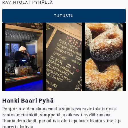
RAVINTOLAT PYHÄLLÄ
TUTUSTU
Hanki Baari Pyhä
Pohjoirinteiden ala-asemalla sijaitseva ravintola tarjoaa
rentoa meininkiä, simppeliä ja oikeasti hyvää ruokaa.
Ihania drinkkejä, paikallisia oluita ja laadukkaita viinejä ja
tuoretta kahvia.