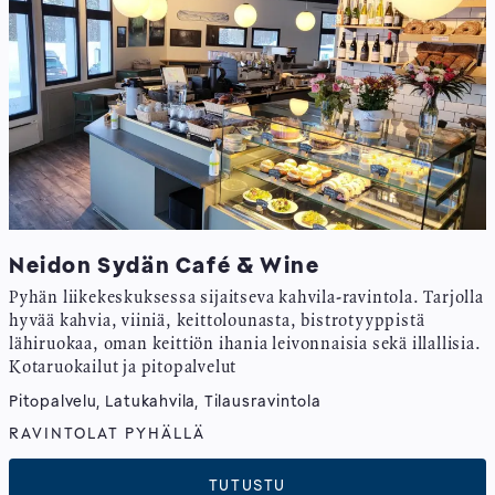
Neidon Sydän Café & Wine
Pyhän liikekeskuksessa sijaitseva kahvila-ravintola. Tarjolla
hyvää kahvia, viiniä, keittolounasta, bistrotyyppistä
lähiruokaa, oman keittiön ihania leivonnaisia sekä illallisia.
Kotaruokailut ja pitopalvelut
Pitopalvelu, Latukahvila, Tilausravintola
RAVINTOLAT PYHÄLLÄ
TUTUSTU