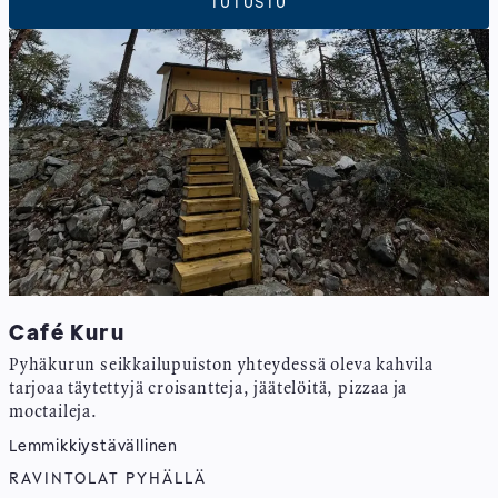
TUTUSTU
Café Kuru
Pyhäkurun seikkailupuiston yhteydessä oleva kahvila
tarjoaa täytettyjä croisantteja, jäätelöitä, pizzaa ja
moctaileja.
Lemmikkiystävällinen
RAVINTOLAT PYHÄLLÄ