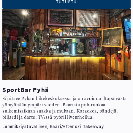
TUTUSTU
SportBar Pyhä
Sijaitsee Pyhän liikekeskuksessa ja on avoinna iltapäivästä
yömyöhään ympäri vuoden. Baarista pub-ruokaa
sulkemisaikaan saakka ja mukaan. Karaokea, bändejä,
biljardi ja darts. TV:ssä pyörii liveurheilua.
Lemmikkiystävällinen, Baari/After ski, Takeaway