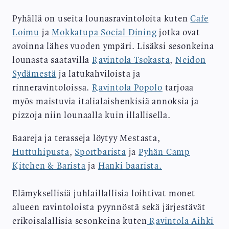
Pyhällä on useita lounasravintoloita kuten
Cafe
Loimu
ja
Mokkatupa Social Dining
jotka ovat
avoinna lähes vuoden ympäri. Lisäksi sesonkeina
lounasta saatavilla
Ravintola Tsokasta
,
Neidon
Sydämestä
ja latukahviloista ja
rinneravintoloissa.
Ravintola Popolo
tarjoaa
myös maistuvia italialaishenkisiä annoksia ja
pizzoja niin lounaalla kuin illallisella.
Baareja ja terasseja löytyy Mestasta,
Huttuhipusta
,
Sportbarista
ja
Pyhän Camp
Kitchen & Barista
ja
Hanki baarista.
Elämyksellisiä juhlaillallisia loihtivat monet
alueen ravintoloista pyynnöstä sekä järjestävät
erikoisalallisia sesonkeina kuten
Ravintola Aihki