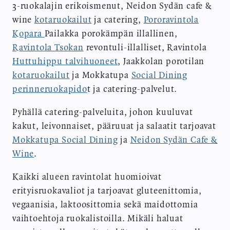
3-ruokalajin erikoismenut, Neidon Sydän cafe &
wine
kotaruokailut
ja catering,
Pororavintola
Kopara
Pailakka porokämpän illallinen,
Ravintola Tsokan
revontuli-illalliset, Ravintola
Huttuhippu talvihuoneet
, Jaakkolan porotilan
kotaruokailut
ja Mokkatupa
Social Dining
perinneruokapido
t ja catering-palvelut.
Pyhällä catering-palveluita, johon kuuluvat
kakut, leivonnaiset, pääruuat ja salaatit tarjoavat
Mokkatupa Social Dining
ja
Neidon Sydän Cafe &
Wine
.
Kaikki alueen ravintolat huomioivat
erityisruokavaliot ja tarjoavat gluteenittomia,
vegaanisia, laktoosittomia sekä maidottomia
vaihtoehtoja ruokalistoilla. Mikäli haluat