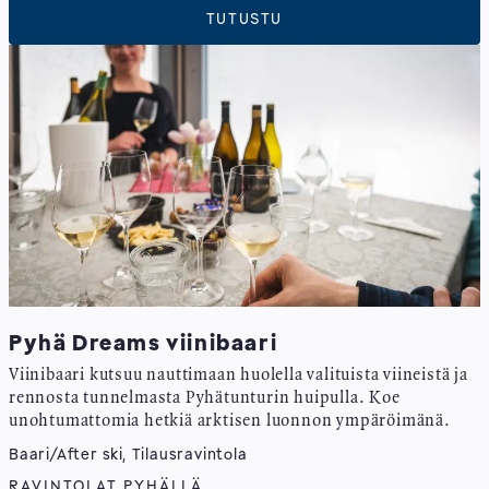
TUTUSTU
Pyhä Dreams viinibaari
Viinibaari kutsuu nauttimaan huolella valituista viineistä ja
rennosta tunnelmasta Pyhätunturin huipulla. Koe
unohtumattomia hetkiä arktisen luonnon ympäröimänä.
Baari/After ski, Tilausravintola
RAVINTOLAT PYHÄLLÄ