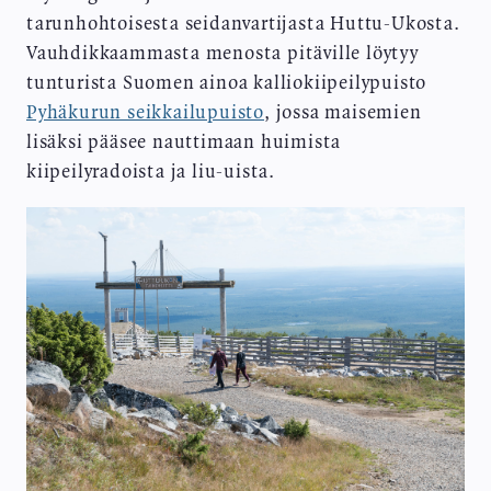
tarunhohtoisesta seidanvartijasta Huttu-Ukosta.
Vauhdikkaammasta menosta pitäville löytyy
tunturista Suomen ainoa kalliokiipeilypuisto
Pyhäkurun seikkailupuisto
, jossa maisemien
lisäksi pääsee nauttimaan huimista
kiipeilyradoista ja liu-uista.