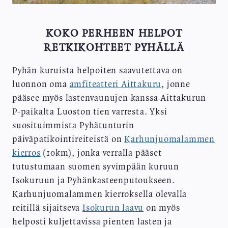
KOKO PERHEEN HELPOT
RETKIKOHTEET PYHÄLLÄ
Pyhän kuruista helpoiten saavutettava on
luonnon oma
amfiteatteri Aittakuru
, jonne
pääsee myös lastenvaunujen kanssa Aittakurun
P-paikalta Luoston tien varresta. Yksi
suosituimmista Pyhätunturin
päiväpatikointireiteistä on
Karhunjuomalammen
kierros
(10km), jonka verralla pääset
tutustumaan suomen syvimpään kuruun
Isokuruun ja Pyhänkasteenputoukseen.
Karhunjuomalammen kierroksella olevalla
reitillä sijaitseva
Isokurun laavu
on myös
helposti kuljettavissa pienten lasten ja