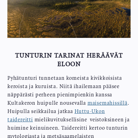
TUNTURIN TARINAT HERÄÄVÄT
ELOON
Pyhätunturi tunnetaan komeista kivikkoisista
keroista ja kuruista. Niitä ihailemaan pääsee
näppärästi perheen pienimpienkin kanssa
Kultakeron huipulle nousevalla
maisemahissillä
.
Huipulla seikkailua jatkaa
Huttu-Ukon
taidereitti
mielikuvituksellisine veistoksineen ja
huimine keinuineen. Taidereitti kertoo tunturin
mytologiasta ja metsäsaamelaisten