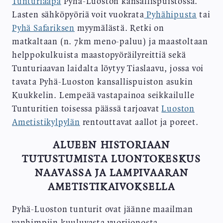
Tunturiaapa
Pyhä-Luoston kansallispuistossa.
Lasten sähköpyöriä voit vuokrata
Pyhähipusta
tai
Pyhä Safariksen
myymälästä. Retki on
matkaltaan (n. 7km meno-paluu) ja maastoltaan
helppokulkuista maastopyöräilyreittiä sekä
Tunturiaavan laidalta löytyy Tiaslaavu, jossa voi
tavata Pyhä-Luoston kansallispuiston asukin
Kuukkelin. Lempeää vastapainoa seikkailulle
Tunturitien toisessa päässä tarjoavat
Luoston
Ametistikylpylän
rentouttavat aallot ja poreet.
ALUEEN HISTORIAAN
TUTUSTUMISTA LUONTOKESKUS
NAAVASSA JA LAMPIVAARAN
AMETISTIKAIVOKSELLA
Pyhä-Luoston tunturit ovat jäänne maailman
vanhimpiin kuuluvasta vuorijonosta.