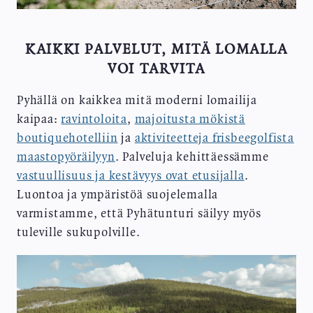
KAIKKI PALVELUT, MITÄ LOMALLA
VOI TARVITA
Pyhällä on kaikkea mitä moderni lomailija
kaipaa:
ravintoloita
,
majoitusta mökistä
boutiquehotelliin
ja
aktiviteetteja frisbeegolfista
maastopyöräilyyn
. Palveluja kehittäessämme
vastuullisuus ja kestävyys ovat etusijalla
.
Luontoa ja ympäristöä suojelemalla
varmistamme, että Pyhätunturi säilyy myös
tuleville sukupolville.