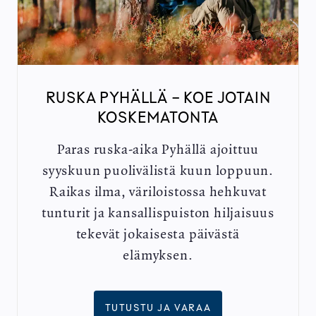
RUSKA PYHÄLLÄ - KOE JOTAIN
KOSKEMATONTA
Paras ruska-aika Pyhällä ajoittuu
syyskuun puolivälistä kuun loppuun.
Raikas ilma, väriloistossa hehkuvat
tunturit ja kansallispuiston hiljaisuus
tekevät jokaisesta päivästä
elämyksen.
TUTUSTU JA VARAA