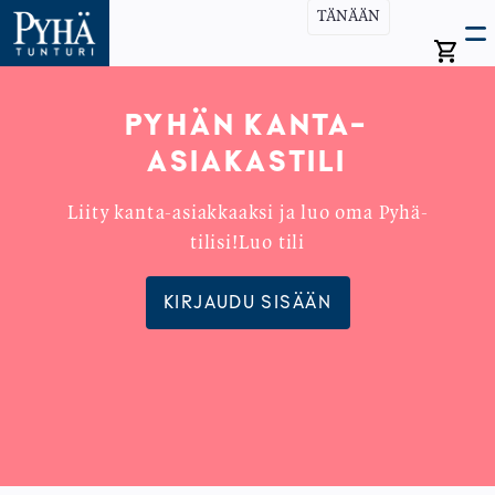
Hyppää
TÄNÄÄN
Open
Ma
pääsisältöön
search
Avaa
bar
vali
nav
PYHÄN KANTA-
ASIAKASTILI
Liity kanta-asiakkaaksi ja luo oma Pyhä-
tilisi!Luo tili
KIRJAUDU SISÄÄN