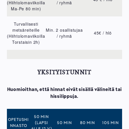
(Hiihtolomaviikoilla
/ ryhmä
Ma-Pe 80 min)
Turvallisesti
metsäreiteille
Min. 2 osallistujaa
45€ / hlö
(Hiihtolomaviikoilla
/ ryhmä
Torstaisin 2h)
YKSITYISTUNNIT
Huomioithan, että hinnat eivät sisällä välineitä tai
hissilippuja.
50 MIN
OPETUSHI
(LAPSI
50 MIN
80 MIN
105 MIN
NNASTO
ALLE 12 V.)