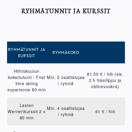
RYHMÄTUNNIT JA KURSSIT
RYHMÄTUNNIT JA
RYHMÄKOKO
KURSSIT
Hiihtokoulun
81,50 € / hlö (sis.
kokeilutunti / First
Min. 2 osallistujaa
2 h hissilippu ja
time skiing
/ ryhmä
välinevuokra)
experience 80 min
Lasten
Min. 4 osallistujaa
Wernerikurssit 2 x
61 € / hlö
/ ryhmä
80 min