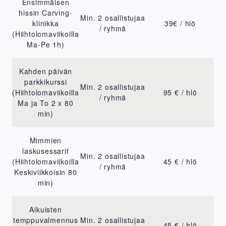
Ensimmäisen
hissin Carving-
Min. 2 osallistujaa
klinikka
39€ / hlö
/ ryhmä
(Hiihtolomaviikoilla
Ma-Pe 1h)
Kahden päivän
parkkikurssi
Min. 2 osallistujaa
(Hiihtolomaviikoilla
95 € / hlö
/ ryhmä
Ma ja To 2 x 80
min)
Mimmien
laskusessarit
Min. 2 osallistujaa
(Hiihtolomaviikoilla
45 € / hlö
/ ryhmä
Keskiviikkoisin 80
min)
Aikuisten
temppuvalmennus
Min. 2 osallistujaa
45 € / hlö