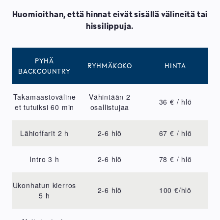
Huomioithan, että hinnat eivät sisällä välineitä tai
hissilippuja.
PYHÄ
RYHMÄKOKO
HINTA
BACKCOUNTRY
Takamaastoväline
Vähintään 2
36 € / hlö
et tutuiksi 60 min
osallistujaa
Lähioffarit 2 h
2-6 hlö
67 € / hlö
Intro 3 h
2-6 hlö
78 € / hlö
Ukonhatun kierros
2-6 hlö
100 €/hlö
5 h