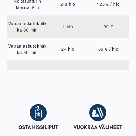
Noitatunturin
2-6 hlö
125 € / hlö
kierros 6 h
Vapaalaskutekniik
1 hlö
99 €
ka 80 min
Vapaalaskutekniik
2+ hlö
66 € / hlö
ka 80 min
Image
Image
OSTA HISSILIPUT
VUOKRAA VÄLINEET