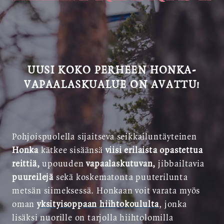
UUSI KOKO PERHEEN HONKA-
VAPAALASKUALUE ON AVATTU!
Pohjoispuolella sijaitseva seikkailuntäyteinen
Honka
kätkee sisäänsä
viisi erilaista opastettua
reittiä,
upouuden
vapaalaskutuvan,
jibbailtavia
puureilejä
sekä koskematonta puuterilunta
metsän siimeksessä. Honkaan voit varata myös
oman
yksityisoppaan hiihtokoululta
, jonka
lisäksi nuorille on tarjolla hiihtolomilla