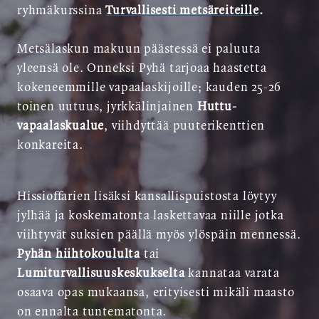
ryhmäkurssina
Turvallisesti metsäreiteille
.
Metsälaskun makuun päästessä ei paluuta
yleensä ole. Onneksi Pyhä tarjoaa haastetta
kokeneemmille vapaalaskijoille; kauden 25-26
toinen uutuus, jyrkkälinjainen
Huttu-
vapaalaskualue
, viihdyttää puuterikenttien
konkareita.
Hissioffarien lisäksi kansallispuistosta löytyy
jylhää ja koskematonta laskettavaa niille jotka
viihtyvät suksien päällä myös ylöspäin mennessä.
Pyhän hiihtokoululta
tai
Lumiturvallisuuskeskukselta
kannataa varata
osaava opas mukaansa, erityisesti mikäli maasto
on ennalta tuntematonta.